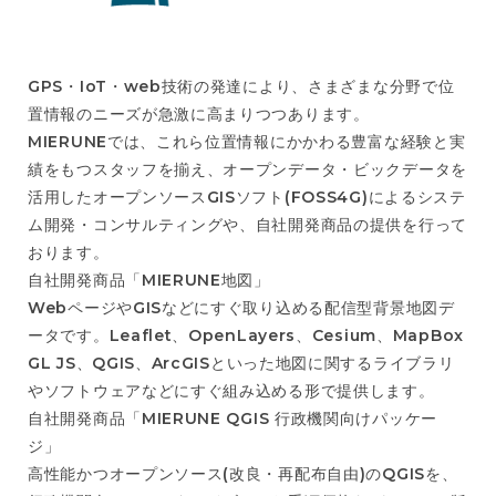
GPS・IoT・web技術の発達により、さまざまな分野で位
置情報のニーズが急激に高まりつつあります。
MIERUNEでは、これら位置情報にかかわる豊富な経験と実
績をもつスタッフを揃え、オープンデータ・ビックデータを
活用したオープンソースGISソフト(FOSS4G)によるシステ
ム開発・コンサルティングや、自社開発商品の提供を行って
おります。
自社開発商品「MIERUNE地図」
WebページやGISなどにすぐ取り込める配信型背景地図デ
ータです。Leaflet、OpenLayers、Cesium、MapBox
GL JS、QGIS、ArcGISといった地図に関するライブラリ
やソフトウェアなどにすぐ組み込める形で提供します。
自社開発商品「MIERUNE QGIS 行政機関向けパッケー
ジ」
高性能かつオープンソース(改良・再配布自由)のQGISを、